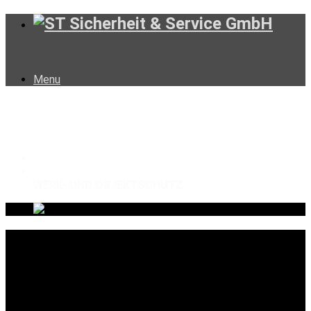
Menu
WERK- UND OBJEKTSCHUTZ
Home
Leistungen
WERK- UND OBJEKTSCHUTZ
Wir schützen Ihr Eigentum
Firmengebäude, Markt- und Feststände, Baustellen,