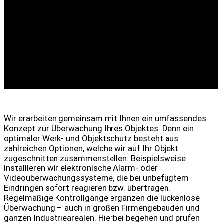
Parkplätze und andere öffentlich zugängliche Objekte
stehen ständig in Gefahr, durch Vandalismus beschädigt
zu werden. Gerade nachts und an Wochenenden steigt
das Risiko! Unser zuverlässiger Werk- und Objektschutz
sichert Ihr Eigentum vor Zerstörungswut, unbefugtem
Betreten und Diebstahl. Ob Sie eine stundenweise
Beaufsichtigung benötigen oder einen 24-Stunden-
Dienst wünschen – unsere erfahrenen Mitarbeiter sind
verlässlich für Sie im Einsatz und Sorgen für Sicherheit.
Wir erarbeiten gemeinsam mit Ihnen ein umfassendes
Konzept zur Überwachung Ihres Objektes. Denn ein
optimaler Werk- und Objektschutz besteht aus
zahlreichen Optionen, welche wir auf Ihr Objekt
zugeschnitten zusammenstellen: Beispielsweise
installieren wir elektronische Alarm- oder
Videoüberwachungssysteme, die bei unbefugtem
Eindringen sofort reagieren bzw. übertragen.
Regelmäßige Kontrollgänge ergänzen die lückenlose
Überwachung – auch in großen Firmengebäuden und
ganzen Industriearealen. Hierbei begehen und prüfen